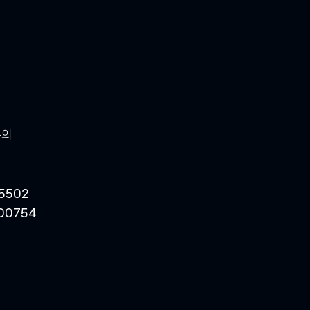
문의
5502
00754