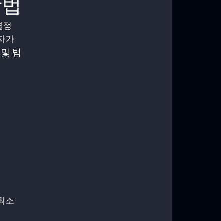
방법
결정
자가 
 및 법
최소