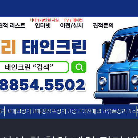
최대 178만원 지원!
TV / 에어컨
견적 리스트
인터넷
이전/설치
견적문의
리 #폐업정리 #매장점포정리 #중고가전매입 #유품정리 #