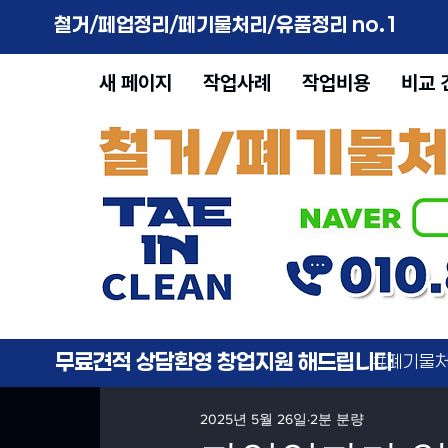
철거/페업정리/페기물처리/유품정리 no.1
새 페이지
작업사례
작업비용
비교 
무료견적 상담환영 창업지원 해드립니다
#폐기물처
2025년 5월 26일
2분 분량