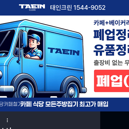
태인크린
1544-9052
카페 식당 모든주방집기 최고가 매입
식당카페철거