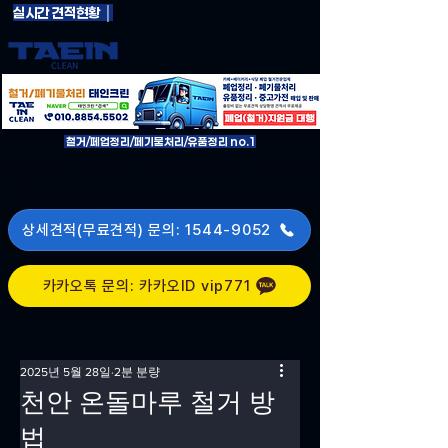
실시간 견적현황 │
철거/페업정리/페기물처리/유품정리 no.1
작업사례
작업비용
비교견적리스트
견적문의
상세견적(무료견적) 문의: 1544-9052
카카오톡 문의: 카카오ID vip771
2025년 5월 28일
2분 분량
천안 온돌마루 철거 방
법