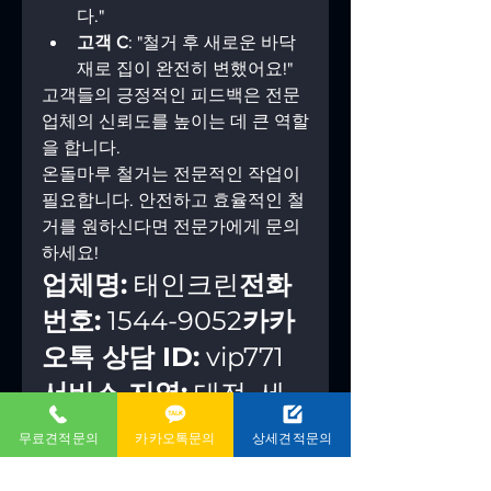
다."  
고객 C
: "철거 후 새로운 바닥
재로 집이 완전히 변했어요!"  
고객들의 긍정적인 피드백은 전문 
업체의 신뢰도를 높이는 데 큰 역할
을 합니다.
온돌마루 철거는 전문적인 작업이 
필요합니다. 안전하고 효율적인 철
거를 원하신다면 전문가에게 문의
하세요! 
업체명:
 태인크린
전화
번호:
 1544-9052
카카
오톡 상담 ID:
 vip771
서비스 지역:
 대전, 세
종, 청주, 천안 등 충청
무료견적문의
카카오톡문의
상세견적문의
남북권 전역  