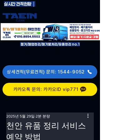
실시간 견적현황 │
철거/페업정리/페기물처리/유품정리 no.1
작업사례
작업비용
비교견적리스트
견적문의
상세견적(무료견적) 문의: 1544-9052
카카오톡 문의: 카카오ID vip771
2025년 5월 29일
2분 분량
천안 유품 정리 서비스
예약 방법