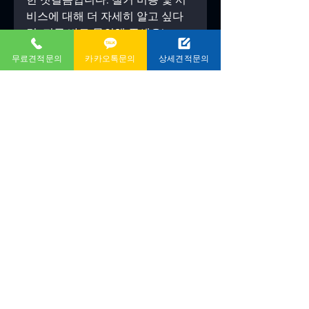
비스에 대해 더 자세히 알고 싶다
면, 지금 바로 문의해 주세요!
업체명
무료견적문의
카카오톡문의
상세견적문의
전화번호
카카오톡 상담 ID
서비스 지역
: 대전, 세종, 청주, 천
안 등 충청남북권 전역
정보 블로그
전체 보기
최근 게시물