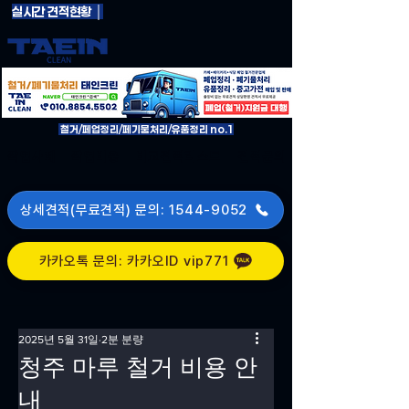
실시간 견적현황 │
철거/페업정리/페기물처리/유품정리 no.1
작업사례
작업비용
비교견적리스트
견적문의
상세견적(무료견적) 문의: 1544-9052
카카오톡 문의: 카카오ID vip771
2025년 5월 31일
2분 분량
청주 마루 철거 비용 안
내