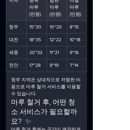
지역
원목 
합판 
타일 
마루 
마루 
마루 
(만원)
(만원)
(만원)
청주
15~30
10~20
8~15
대전
18~35
12~22
10~18
세종
20~32
11~21
9~16
천안
17~28
9~19
7~14
청주 지역은 상대적으로 저렴한 비
용으로 마루 철거 서비스를 이용할 
수 있습니다.
마루 철거 후, 어떤 청
소 서비스가 필요할까
요?  ✨
마루 철거 후에는 공간이 깨끗하게 